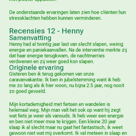
De onderstaande ervaringen laten zien hoe cliënten hun
stressklachten hebben kunnen verminderen.
Recensies 12 - Henny
Samenvatting
Henny had al twintig jaar last van slecht slapen, weinig
energie en paniekaanvallen. Na de interventie merkte zij
dat haar energie terugkwam, de nachtmerries
verdwenen en zij weer goed kon slapen.
Originele ervaring
Gisteren ben ik terug gekomen van onze
caravanvakantie. Ik ben in jubelstemming want ik heb
me zo lang als ik hier woon, nu bijna 2.5 jaar, nog nooit
zo goed gevoeld.
Mijn kortademigheid met fietsen en wandelen is
helemaal weg. Mijn man valt het ook op want hij zegt
wat fiets je weer als vanouds. Ik heb weer een energie
en ben niet meer moe te krijgen. Een kleine 20 jaar
slaap ik al slecht maar nu gaat het fantastisch, ik weet
gewoon niet wat mij overkomt. Ik val meteen in slaap en