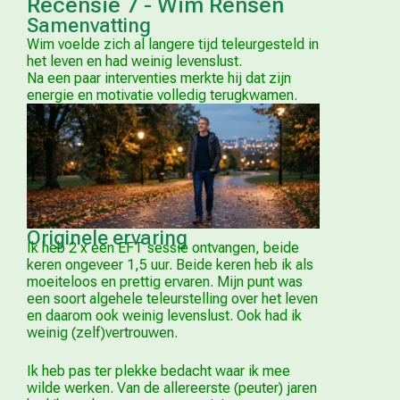
Recensie 7 - Wim Rensen
Samenvatting
Wim voelde zich al langere tijd teleurgesteld in
het leven en had weinig levenslust.
Na een paar interventies merkte hij dat zijn
energie en motivatie volledig terugkwamen.
Originele ervaring
Ik heb 2 x een EFT sessie ontvangen, beide
keren ongeveer 1,5 uur. Beide keren heb ik als
moeiteloos en prettig ervaren. Mijn punt was
een soort algehele teleurstelling over het leven
en daarom ook weinig levenslust. Ook had ik
weinig (zelf)vertrouwen.
Ik heb pas ter plekke bedacht waar ik mee
wilde werken. Van de allereerste (peuter) jaren