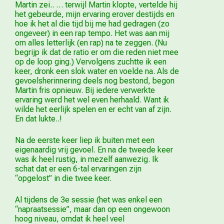
Martin zei.. … terwijl Martin klopte, vertelde hij
het gebeurde, mijn ervaring erover destijds en
hoe ik het al die tijd bij me had gedragen (zo
ongeveer) in een rap tempo. Het was aan mij
om alles letterlijk (en rap) na te zeggen. (Nu
begrijp ik dat de ratio er om die reden niet mee
op de loop ging.) Vervolgens zuchtte ik een
keer, dronk een slok water en voelde na. Als de
gevoelsherinnering deels nog bestond, begon
Martin fris opnieuw. Bij iedere verwerkte
ervaring werd het wel even herhaald. Want ik
wilde het eerlijk spelen en er echt van af zijn.
En dat lukte..!
Na de eerste keer liep ik buiten met een
eigenaardig vrij gevoel. En na de tweede keer
was ik heel rustig, in mezelf aanwezig. Ik
schat dat er een 6-tal ervaringen zijn
“opgelost” in die twee keer.
Al tijdens de 3e sessie (het was enkel een
“napraatsessie”, maar dan op een ongewoon
hoog niveau, omdat ik heel veel